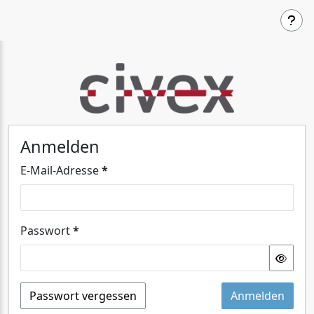
Anmelden
Pflichtfeld
E-Mail-Adresse
*
Ein Benutzername ist erforderlich.
Pflichtfeld
Passwort
*
Ein Passwort ist erforderlich.
Passwor
Passwort vergessen
Anmelden